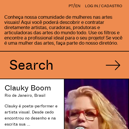
/
PT
EN
LOG IN / CADASTRO
Conheça nossa comunidade de mulheres nas artes
visuais! Aqui você poderá descobrir e contratar
diretamente artistas, curadoras, produtoras e
articuladoras das artes do mundo todo. Use os filtros e
encontre a profissional ideal para o seu projeto! Se você
é uma mulher das artes, faça parte do nosso diretório.
Clauky Boom
Rio de Janeiro, Brasil
Clauky é poeta-performer e
artista visual. Desde cedo
encontrou no desenho e na
escrita sua ...