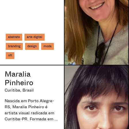
tatuagem
tecnologia
tela
têxtil
texto
throw-up
abstrato
arte digital
tipografia
branding
design
moda
transmedia
tricô
nft
vendas
vídeo
Maralia
videomapping
Pinheiro
vj
xilogravura
Curitiba, Brasil
yarn bombing
Nascida em Porto Alegre-
RS, Maralia Pinheiro é
artista visual radicada em
Curitiba-PR. Formada em ...