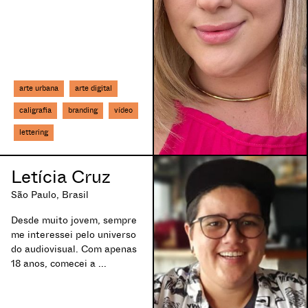
Caxias do Sul, Brasil
Chapada dos Guimarães, Brasil
Chapecó, Brasil
Cidade Fortaleza, Brasil
Cláudio, Brasil
Colatina, Brasil
arte urbana
arte digital
Colombo, Brasil
caligrafia
branding
vídeo
Conceição do Coité, Brasil
Conchas, Brasil
lettering
Conselheiro Lafaiete, Brasil
Contagem, Brasil
Letícia Cruz
Coronel Vivida, Brasil
São Paulo, Brasil
Corumbá, Brasil
Cotia, Brasil
Desde muito jovem, sempre
Cotia, Brasil
me interessei pelo universo
Coxim, Brasil
do audiovisual. Com apenas
Crato, Brasil
18 anos, comecei a ...
Criciúma, Brasil
Cubatão, Brasil
Cuiabá, Brasil