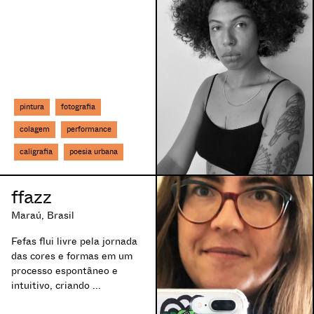
figurativo
Londres, Rein
filtros
Londres, Unit
financiamento
Los Angeles, 
floral
Madrid, Espa
foto encenada
Mafra, Portuga
fotografia
Marrocos,
pintura
fotografia
fotojornalismo
Marseille, Fra
futuro
Miami, EUA
colagem
performance
galeria de arte
Milão, Itália
caligrafia
poesia urbana
gênero
Montevideo Mo
gif
Montpellier, F
graffiti
Montreal, Can
ffazz
identidade
Mumbai, Índia
Maraú, Brasil
instalação
Munique, Ale
internet
Napoli, Itália
Fefas flui livre pela jornada
jornalismo
New York, EU
das cores e formas em um
processo espontâneo e
lambe-lambe
Nova York, EU
intuitivo, criando ...
land art
Padova, Itália
lettering
Paris, França