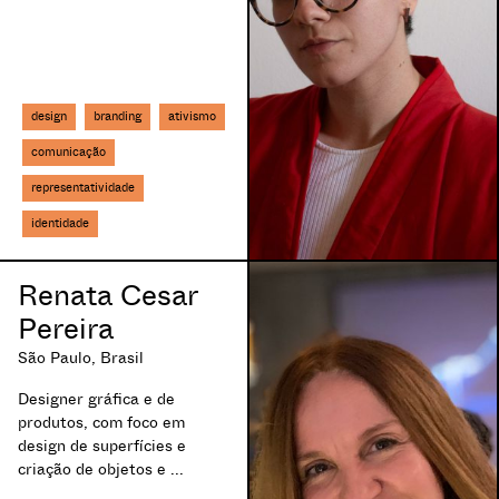
poesia urbana
Vila Nova de Mi
política
portfólio
prêmios
design
branding
ativismo
produção
profissionalização
comunicação
projeção
representatividade
projetos de marcas
identidade
raça
realidade aumentada
realismo
Renata Cesar
redes sociais
Pereira
representatividade
retrato
São Paulo, Brasil
sexualidade
Designer gráfica e de
social media
produtos, com foco em
sound art
design de superfícies e
stêncil
criação de objetos e ...
street art