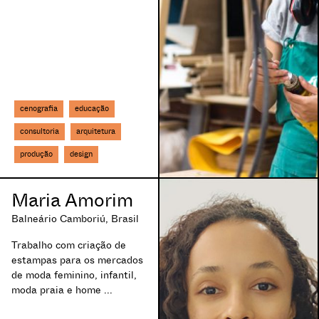
o Unido
Barra Velha, Brasil
ed Kingdom.
Barueri, Brasil
EUA
Batatais, Brasil
nha
Bauru, Brasil
l
Bela Vista de Goiás, Brasil
Belém, Brasil
cenografia
educação
nça
Belo Horizonte, Brasil
Belo Jardim, Brasil
consultoria
arquitetura
Bento Gonçalves, Brasil
produção
design
ntevidéu, Uruguai
Bertioga, Brasil
rança
Betim, Brasil
adá
Bezerros, Brasil
Maria Amorim
Blumenau, Brasil
Balneário Camboriú, Brasil
manha
Bonito, Brasil
Boqueirão, Brasil
Trabalho com criação de
A
Bragança, Brasil
estampas para os mercados
A
de moda feminino, infantil,
Brasília, Brasil
moda praia e home ...
Brusque, Brasil
Buzios, Brasil