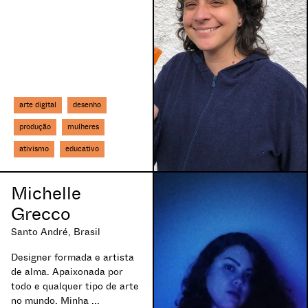
arte digital
desenho
produção
mulheres
ativismo
educativo
Michelle
Grecco
Santo André, Brasil
Designer formada e artista
de alma. Apaixonada por
todo e qualquer tipo de arte
no mundo. Minha ...