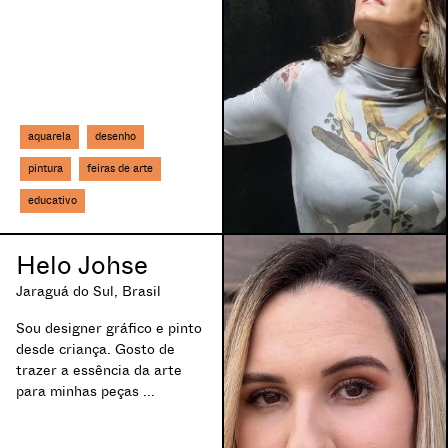
lfontes, Portugal
Campo Mourão, Brasil
Campos dos Goytacazes, Brasil
Cananéia, Brasil
Canoas, Brasil
Capão da Canoa, Brasil
Caraguatatuba, Brasil
aquarela
desenho
Caraguatatuba, Brasil
pintura
feiras de arte
Carapicuíba, Brasil
educativo
Cardoso Moreira, Brasil
Cariacica, Brasil
Carmo do Rio Claro, Brasil
Helo Johse
Carrancas, Brasil
Jaraguá do Sul, Brasil
Caruaru, Brasil
Cascavel, Brasil
Sou designer gráfico e pinto
Cassino, Brasil
desde criança. Gosto de
Castanhal, Brasil
trazer a essência da arte
Caucaia, Brasil
para minhas peças ...
Cavalcante, Brasil
Caxias do Sul, Brasil