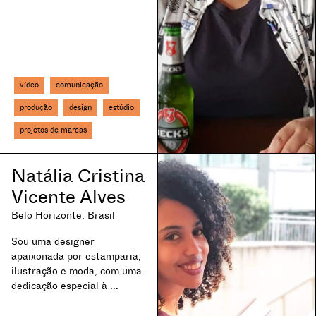
Cuiabá, Brasil
Cunha, Brasil
Curitiba, Brasil
Descalvado, Brasil
Diadema, Brasil
vídeo
comunicação
Diamantina, Brasil
produção
design
estúdio
Divinópolis, Brasil
Dois Irmãos, Brasil
projetos de marcas
Dois Vizinhos, Brasil
Duque de Caxias, Brasil
Natália Cristina
Embu das Artes, Brasil
Vicente Alves
Espumoso, Brasil
Estrela, Brasil
Belo Horizonte, Brasil
Euclides da Cunha, Brasil
Sou uma designer
Eusébio, Brasil
apaixonada por estamparia,
Farroupilha, Brasil
ilustração e moda, com uma
Feira de Santana, Brasil
dedicação especial à ...
Florianópolis, Brasil
Formiga, Brasil