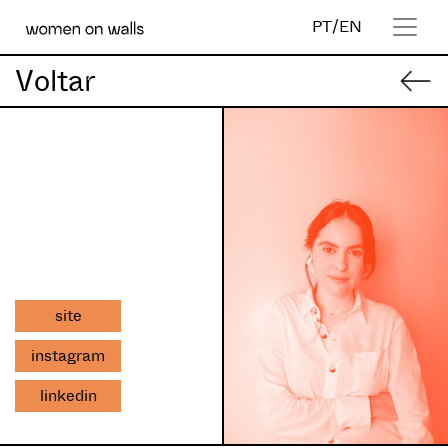
PT
/
EN
Voltar
site
instagram
linkedin