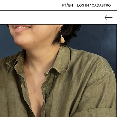
/
PT
EN
LOG IN / CADASTRO