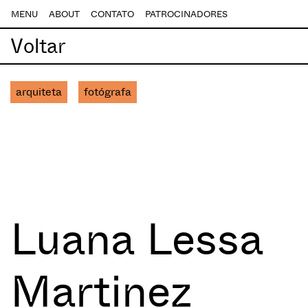
MENU
ABOUT
CONTATO
PATROCINADORES
Voltar
arquiteta
fotógrafa
Luana Lessa
Martinez