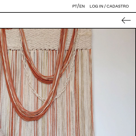
/
PT
EN
LOG IN / CADASTRO