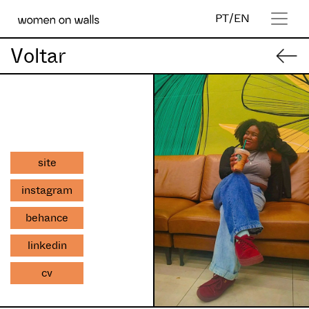
PT
/
EN
Voltar
site
instagram
behance
linkedin
cv