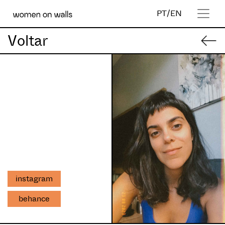
PT
/
EN
Voltar
instagram
behance