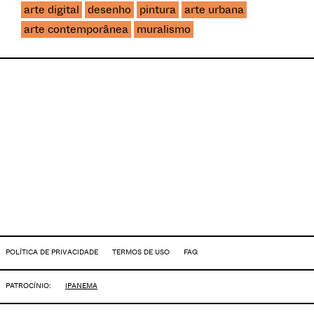
arte digital
desenho
pintura
arte urbana
arte contemporânea
muralismo
POLÍTICA DE PRIVACIDADE
TERMOS DE USO
FAQ
PATROCÍNIO:
IPANEMA