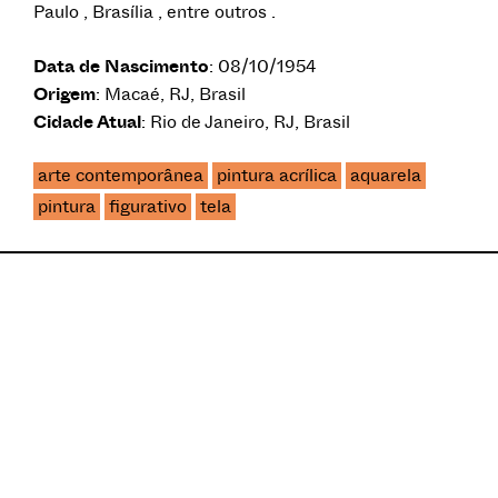
Paulo , Brasília , entre outros .
Data de Nascimento
: 08/10/1954
Origem
: Macaé, RJ, Brasil
Cidade Atual
: Rio de Janeiro, RJ, Brasil
arte contemporânea
pintura acrílica
aquarela
pintura
figurativo
tela