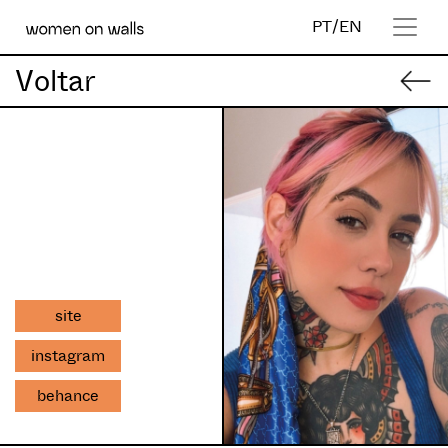
PT
/
EN
Voltar
site
instagram
behance