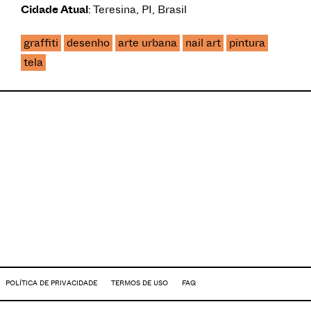
Cidade Atual
: Teresina, PI, Brasil
graffiti
desenho
arte urbana
nail art
pintura
tela
POLÍTICA DE PRIVACIDADE
TERMOS DE USO
FAQ