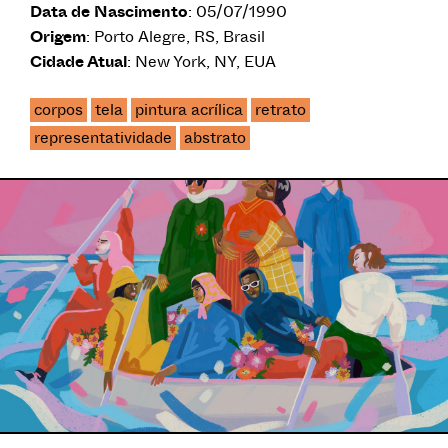
Data de Nascimento
: 05/07/1990
Origem
: Porto Alegre, RS, Brasil
Cidade Atual
: New York, NY, EUA
corpos
tela
pintura acrílica
retrato
representatividade
abstrato