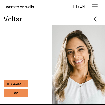
PT
/
EN
Voltar
instagram
cv