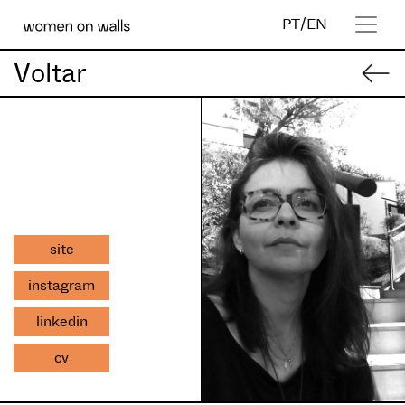
PT
/
EN
Voltar
site
instagram
linkedin
cv