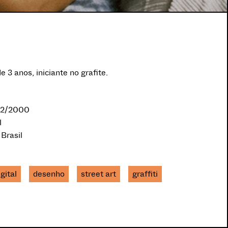
 3 anos, iniciante no grafite.
/12/2000
l
 Brasil
igital
desenho
street art
graffiti