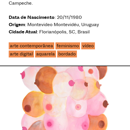
Campeche.
Data de Nascimento
: 20/11/1980
Origem
: Montevideo Montevidéu, Uruguay
Cidade Atual
: Florianópolis, SC, Brasil
arte contemporânea
feminismo
vídeo
arte digital
aquarela
bordado