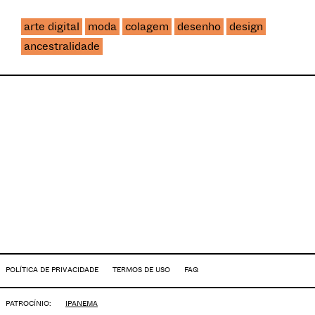
arte digital
moda
colagem
desenho
design
ancestralidade
POLÍTICA DE PRIVACIDADE
TERMOS DE USO
FAQ
PATROCÍNIO:
IPANEMA