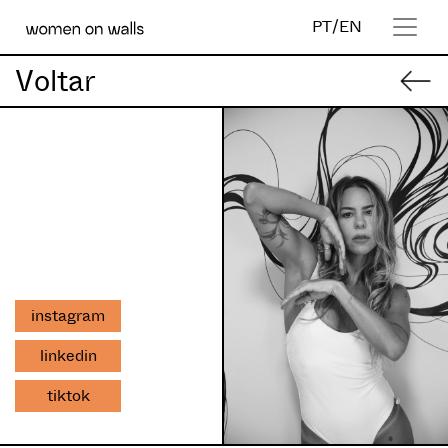
PT
/
EN
Voltar
instagram
linkedin
tiktok