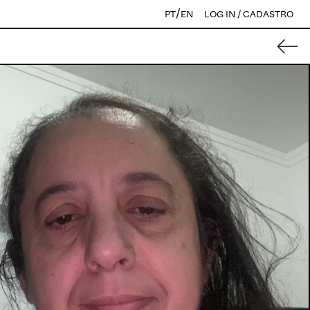
/
PT
EN
LOG IN / CADASTRO