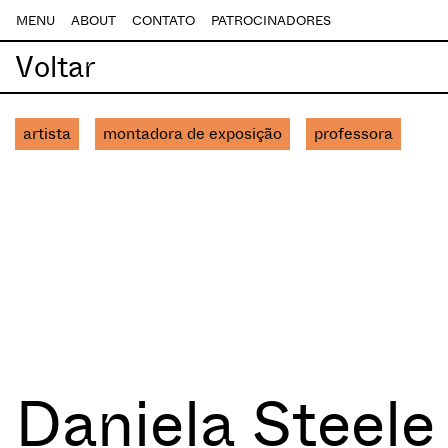
MENU
ABOUT
CONTATO
PATROCINADORES
Voltar
artista
montadora de exposição
professora
Daniela Steele