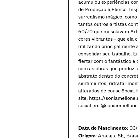
acumulou experiências com
de Produção e Elenco. Insp
surrealismo mágico, como 
tantos outros artistas co
60/70 que mesclavam Art
cores vibrantes - que ela 
utilizando principalmente 
consolidar seu trabalho. E
flertar com o fantástico e 
com as obras que produz, 
abstrato dentro do concret
sentimentos; retratar mo
alterados de consciência. 
site: https://soniamellon
social em @soniaemellone
Data de Nascimento
: 03
Origem
: Aracaju, SE, Brasi