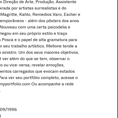
 Direção de Arte, Produção, Assistente
irada por artistas surrealistas e do
Magritte, Kahlo, Remedios Varo, Escher e
ntemporâneos - além dos pôsters dos anos
Nouveau com uma certa psicodelia e
chegou em seu próprio estilo e traço
a Posca e o papel de alta gramatura para
m seu trabalho artístico, Mellone tende a
o sinistro. Um dos seus maiores objetivos,
é ver além do que se tem, observar o
o ou vice-versa; revelar emoções,
mentos carregados que evocam estados
Para ver seu portfólio completo, acesse o
e.myportfolio.com Ou acompanhe a rede
.
/09/1996
l