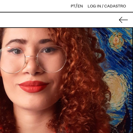
/
PT
EN
LOG IN / CADASTRO