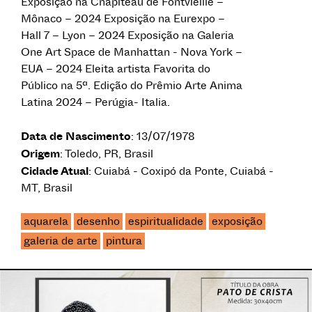
Exposição na Chapiteau de Fontvieille –
Mônaco – 2024 Exposição na Eurexpo –
Hall 7 – Lyon – 2024 Exposição na Galeria
One Art Space de Manhattan - Nova York –
EUA – 2024 Eleita artista Favorita do
Público na 5ª. Edição do Prêmio Arte Anima
Latina 2024 – Perúgia- Italia.
Data de Nascimento
: 13/07/1978
Origem
: Toledo, PR, Brasil
Cidade Atual
: Cuiabá - Coxipó da Ponte, Cuiabá -
MT, Brasil
aquarela
desenho
espiritualidade
exposição
galeria de arte
pintura