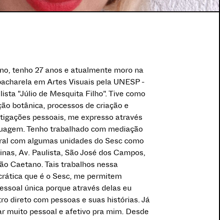
no, tenho 27 anos e atualmente moro na
bacharela em Artes Visuais pela UNESP -
ista "Júlio de Mesquita Filho". Tive como
ação botânica, processos de criação e
stigações pessoais, me expresso através
tatuagem. Tenho trabalhado com mediação
ltural com algumas unidades do Sesc como
nas, Av. Paulista, São José dos Campos,
ão Caetano. Tais trabalhos nessa
ocrática que é o Sesc, me permitem
essoal única porque através delas eu
o direto com pessoas e suas histórias. Já
r muito pessoal e afetivo pra mim. Desde