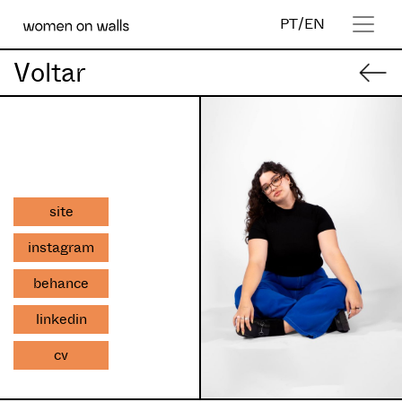
PT
/
EN
Voltar
site
instagram
behance
linkedin
cv