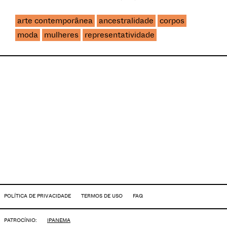
arte contemporânea
ancestralidade
corpos
moda
mulheres
representatividade
POLÍTICA DE PRIVACIDADE
TERMOS DE USO
FAQ
PATROCÍNIO:
IPANEMA