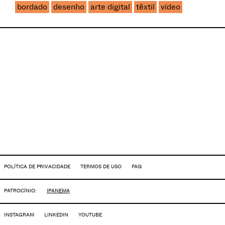
bordado
desenho
arte digital
têxtil
vídeo
POLÍTICA DE PRIVACIDADE
TERMOS DE USO
FAQ
PATROCÍNIO:
IPANEMA
INSTAGRAM
LINKEDIN
YOUTUBE