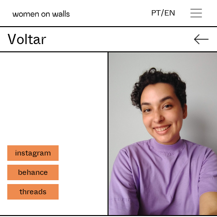
PT
/
EN
Voltar
instagram
behance
threads